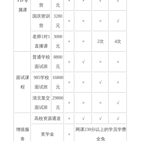
VIP专
×
×
√
√
营
元
属课
国庆密训
3280
×
×
×
√
营
元
老师1对1
3000
×
×
2次
4次
直播课
元
普通学校
8800
×
√
×
×
面试班
元
面试课
985学校
16800
×
×
√
×
程
面试班
元
清北复交
29800
×
×
×
√
面试班
元
高校资源通道
×
√
√
√
增值服
网课230分以上的学员学费
奖学金
×
务
全免