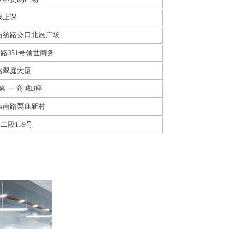
线上课
石纺路交口北辰广场
路351号领世商务
路翠庭大厦
 一 商城B座
庙南路栗庙新村
二段159号