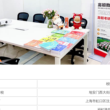
校
学校
地安门西大街
育
上海市虹口区汶
计
福虹路