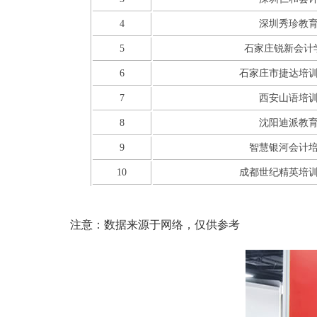
4
深圳秀珍教
5
石家庄锐新会计
6
石家庄市捷达培
7
西安山语培
8
沈阳迪派教
9
智慧银河会计
10
成都世纪精英培
注意：数据来源于网络，仅供参考