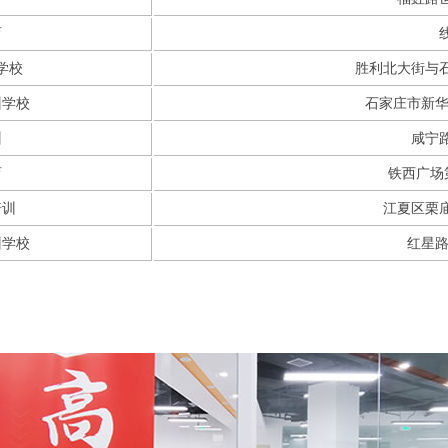
育
学校
胜利北大街与
训学校
石家庄市新华
训
咸宁
育
铁西广场第
培训
江夏区栗
训学校
红星路