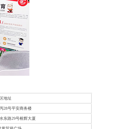
区地址
丙28号平安商务楼
水东路29号榕辉大厦
世界贸易广场