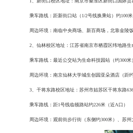
1、新街口校区地址：南京市秦淮区新街口国际贸
乘车路线：距‌新街口站‌（1/2号线换乘站）约100
周边环境：南临‌中央商场、新百商场‌，北靠‌金陵饭店
2、仙林校区地址：江苏省南京市栖霞区纬地路生
乘车路线：最近公交站为‌生命科技园站‌（约300米）
周边环境：南京仙林大学城生创园亚朵酒店‌（距约7
3、干将东路校区地址：苏州市姑苏区干将东路63
乘车路线：距‌1号线临顿路站约226米‌（近A口）
周边环境：观前街步行街‌（东侧约300米）、‌苏州大