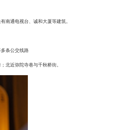
有‌南通电视台‌、‌诚和大厦‌等建筑。
‌等多条公交线路
北近‌弥陀寺巷‌与‌千秋桥街‌。