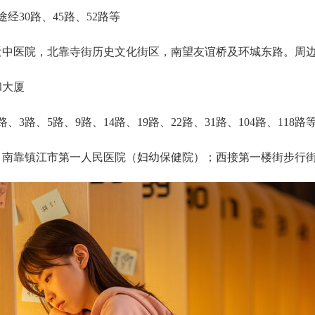
经30路、45路、52路等
中医院‌，北靠‌寺街历史文化街区‌，南望‌友谊桥‌及环城东路。周边
和大厦
、3路、5路、9路、14路、19路、22路、31路、104路、118路
；南靠‌镇江市第一人民医院（妇幼保健院）‌；西接‌第一楼街‌步行街；