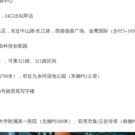
易中心
米，24口出站即达
‌，东近‌中山路/长江路‌，西接‌德基广场、金鹰国际‌（步行5–10
命科技创新园
，可乘‌321路、321路区间
00米），邻近‌九乡河湿地公园‌（东侧约1公里）
6号丽景苑写字楼
学附属第一医院‌（北侧约500米）、‌双塔市集/云岩寺塔‌（南侧约4