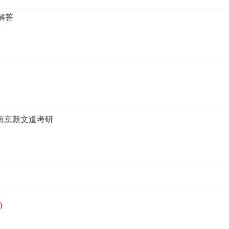
解答
-南京新文道考研
)