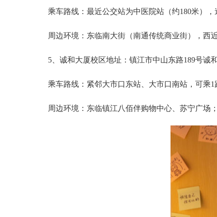
乘车路线：最近公交站为‌中医院站‌（约180米），途
周边环境：东临‌南大街‌（南通传统商业街），西近‌
5、诚和大厦校区地址：镇江市中山东路189号诚
乘车路线：紧邻‌大市口东站‌、‌大市口南站‌，可乘1路
周边环境：东临‌镇江八佰伴购物中心‌、‌苏宁广场‌