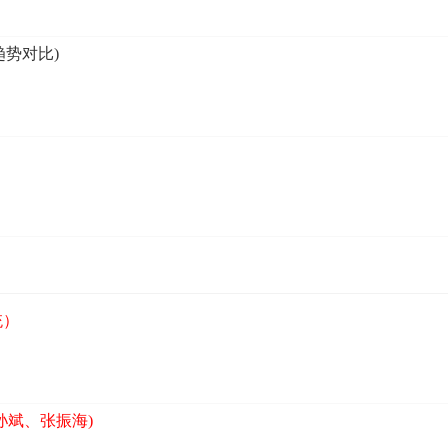
趋势对比)
统）
孙斌、张振海)