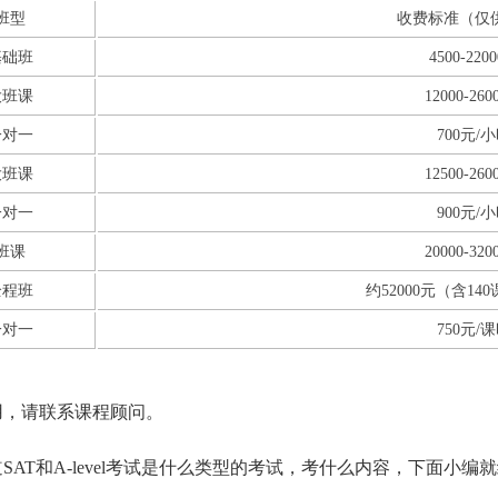
班型
收费标准（仅
基础班
4500-220
大班课
12000-26
一对一
700元/
大班课
12500-26
一对一
900元/
班课
20000-32
全程班
约52000元（含1
一对一
750元/
用，请联系课程顾问。
AT和A-level考试是什么类型的考试，考什么内容，下面小编