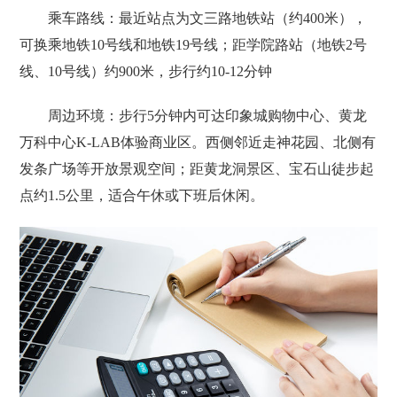
乘车路线：最近站点为‌文三路地铁站‌（约400米），
可换乘‌地铁10号线‌和‌地铁19号线‌；距‌学院路站‌（地铁2号
线、10号线）约900米，步行约10-12分钟
周边环境：步行5分钟内可达‌印象城购物中心‌、‌黄龙
万科中心K-LAB‌体验商业区。西侧邻近‌走神花园‌、北侧有‌
发条广场‌等开放景观空间；距‌黄龙洞景区‌、‌宝石山‌徒步起
点约1.5公里，适合午休或下班后休闲。