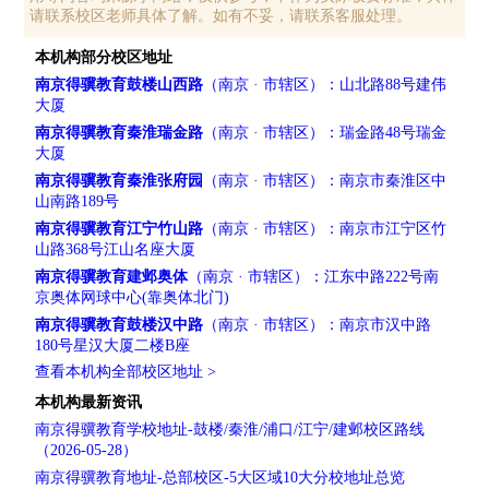
请联系校区老师具体了解。如有不妥，请联系客服处理。
本机构部分校区地址
南京得骥教育鼓楼山西路
（南京 · 市辖区）：山北路88号建伟
大厦
南京得骥教育秦淮瑞金路
（南京 · 市辖区）：瑞金路48号瑞金
大厦
南京得骥教育秦淮张府园
（南京 · 市辖区）：南京市秦淮区中
山南路189号
南京得骥教育江宁竹山路
（南京 · 市辖区）：南京市江宁区竹
山路368号江山名座大厦
南京得骥教育建邺奥体
（南京 · 市辖区）：江东中路222号南
京奥体网球中心(靠奥体北门)
南京得骥教育鼓楼汉中路
（南京 · 市辖区）：南京市汉中路
180号星汉大厦二楼B座
查看本机构全部校区地址 >
本机构最新资讯
南京得骥教育学校地址-鼓楼/秦淮/浦口/江宁/建邺校区路线
（2026-05-28）
南京得骥教育地址-总部校区-5大区域10大分校地址总览