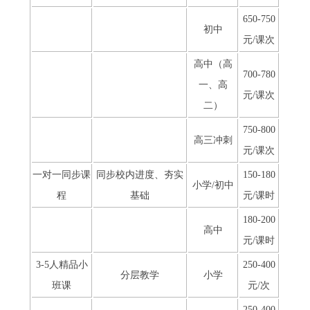
650-750
初中
元/课次
高中（高
700-780
一、高
元/课次
二）
750-800
高三冲刺
元/课次
一对一同步课
同步校内进度、夯实
150-180
小学/初中
程
基础
元/课时
180-200
高中
元/课时
3-5人精品小
250-400
分层教学
小学
班课
元/次
250-400