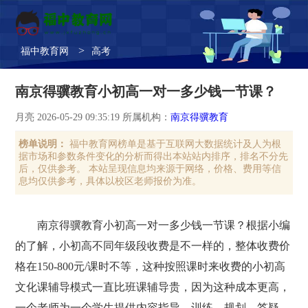
>
福中教育网
高考
南京得骥教育小初高一对一多少钱一节课？
月亮 2026-05-29 09:35:19 所属机构：
南京得骥教育
榜单说明：
福中教育网榜单是基于互联网大数据统计及人为根
据市场和参数条件变化的分析而得出本站站内排序，排名不分先
后，仅供参考。 本站呈现信息均来源于网络，价格、费用等信
息均仅供参考，具体以校区老师报价为准。
南京得骥教育小初高一对一多少钱一节课？根据小编
的了解，小初高不同年级段收费是不一样的，整体收费价
格在150-800元/课时不等，这种按照课时来收费的小初高
文化课辅导模式一直比班课辅导贵，因为这种成本更高，
一个老师为一个学生提供内容指导、训练、规划、答疑，