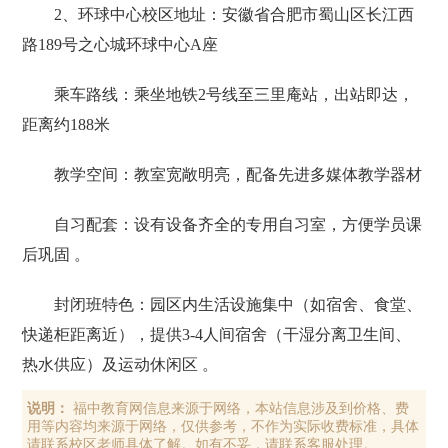
2、环球中心校区地址：安徽省合肥市蜀山区长江西
路189号之心城环球中心A座
乘车路线：乘坐地铁2号线至‌三里庵站‌，出站即达，
距离约188米
教学空间‌：教室宽敞明亮，配备‌先进多媒体教学器材‌
‌自习配套‌：设有‌设备齐全的专用自习室‌，方便学员课
后巩固 。
‌封闭班特色‌：园区内生活设施集中（如宿舍、食堂、
快递柜距离近），提供‌3-4人间宿舍‌（干湿分离卫生间、
热水供应）及运动休闲区 。‌‌
说明：
福中教育网信息来源于网络，本站信息涉及到价格、费
用等内容均来源于网络，仅供参考，不作为实际收费标准，具体
请联系校区老师具体了解。如有不妥，请联系客服处理。