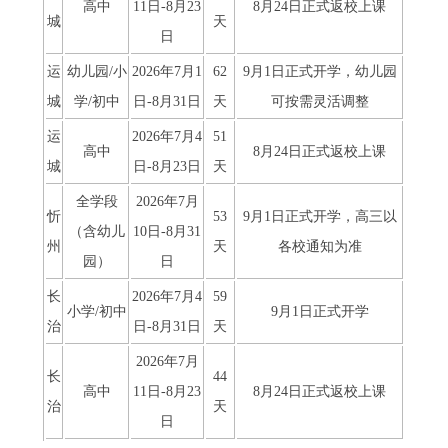
高中
11日-8月23
8月24日正式返校上课
城
天
日
运
幼儿园/小
2026年7月1
62
9月1日正式开学，幼儿园
城
学/初中
日-8月31日
天
可按需灵活调整
运
2026年7月4
51
高中
8月24日正式返校上课
城
日-8月23日
天
全学段
2026年7月
忻
53
9月1日正式开学，高三以
（含幼儿
10日-8月31
州
天
各校通知为准
园）
日
长
2026年7月4
59
小学/初中
9月1日正式开学
治
日-8月31日
天
2026年7月
长
44
高中
11日-8月23
8月24日正式返校上课
治
天
日