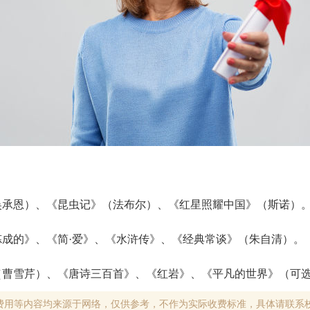
（吴承恩）、《昆虫记》（法布尔）、《红星照耀中国》（斯诺）
样炼成的》、《简·爱》、《水浒传》、《经典常谈》（朱自清）。
（曹雪芹）、《唐诗三百首》、《红岩》、《平凡的世界》（可选）
费用等内容均来源于网络，仅供参考，不作为实际收费标准，具体请联系