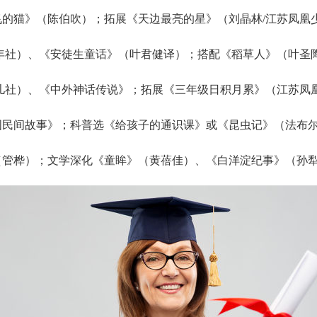
想飞的猫》（陈伯吹）；拓展《天边最亮的星》（刘晶林/江苏凤凰
凰少年社）、《安徒生童话》（叶君健译）；搭配《稻草人》（叶圣
凰少儿社）、《中外神话传说》；拓展《三年级日积月累》（江苏凤
中国民间故事》；科普选《给孩子的通识课》或《昆虫记》（法布
（管桦）；文学深化《童眸》（黄蓓佳）、《白洋淀纪事》（孙犁