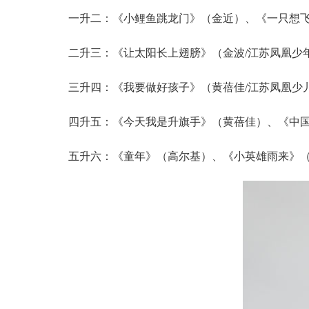
‌一升二‌：《小鲤鱼跳龙门》（金近）、《一只
‌二升三‌：《让太阳长上翅膀》（金波/江苏凤
‌三升四‌：《我要做好孩子》（黄蓓佳/江苏凤
‌四升五‌：《今天我是升旗手》（黄蓓佳）、《
‌五升六‌：《童年》（高尔基）、《小英雄雨来》