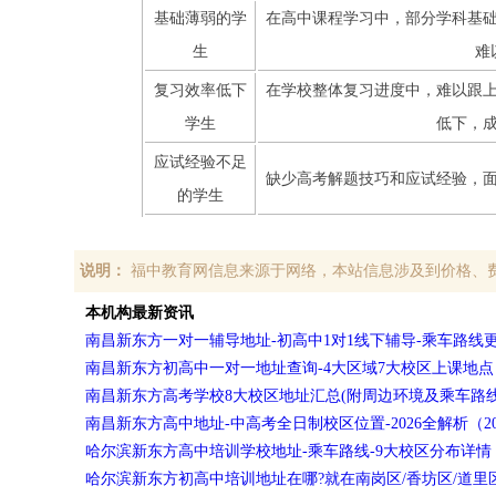
基础薄弱的学
在高中课程学习中，部分学科基
生
难
复习效率低下
在学校整体复习进度中，难以跟
学生
低下，
应试经验不足
缺少高考解题技巧和应试经验，
的学生
说明：
福中教育网信息来源于网络，本站信息涉及到价格、
本机构最新资讯
南昌新东方一对一辅导地址-初高中1对1线下辅导-乘车路线更新（2
南昌新东方初高中一对一地址查询-4大区域7大校区上课地点（202
南昌新东方高考学校8大校区地址汇总(附周边环境及乘车路线)（20
南昌新东方高中地址-中高考全日制校区位置-2026全解析（2026
哈尔滨新东方高中培训学校地址-乘车路线-9大校区分布详情（202
哈尔滨新东方初高中培训地址在哪?就在南岗区/香坊区/道里区（20