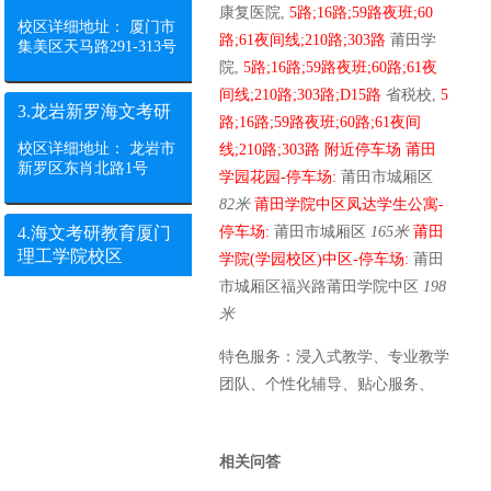
康复医院,
5路;16路;59路夜班;60
校区详细地址： 厦门市
路;61夜间线;210路;303路
莆田学
集美区天马路291-313号
院,
5路;16路;59路夜班;60路;61夜
间线;210路;303路;D15路
省税校,
5
3.龙岩新罗海文考研
路;16路;59路夜班;60路;61夜间
校区详细地址： 龙岩市
线;210路;303路
附近停车场
莆田
新罗区东肖北路1号
学园花园-停车场:
莆田市城厢区
82米
莆田学院中区凤达学生公寓-
4.海文考研教育厦门
停车场:
莆田市城厢区
165米
莆田
理工学院校区
学院(学园校区)中区-停车场:
莆田
市城厢区福兴路莆田学院中区
198
校区详细地址： 厦门市
集美区后溪镇理工路
米
600号
特色服务：浸入式教学、专业教学
团队、个性化辅导、贴心服务、
5.厦门海文考研教育
诚毅学院校区
校区详细地址： 厦门市
相关问答
集美区侨英街道乐安西