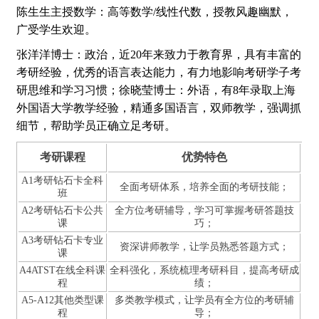
陈生生主授数学：高等数学/线性代数，授教风趣幽默，
广受学生欢迎。
张洋洋博士：政治，近20年来致力于教育界，具有丰富的
考研经验，优秀的语言表达能力，有力地影响考研学子考
研思维和学习习惯；徐晓莹博士：外语，有8年录取上海
外国语大学教学经验，精通多国语言，双师教学，强调抓
细节，帮助学员正确立足考研。
考研课程
优势特色
A1考研钻石卡全科
全面考研体系，培养全面的考研技能；
班
A2考研钻石卡公共
全方位考研辅导，学习可掌握考研答题技
课
巧；
A3考研钻石卡专业
资深讲师教学，让学员熟悉答题方式；
课
A4ATST在线全科课
全科强化，系统梳理考研科目，提高考研成
程
绩；
A5-A12其他类型课
多类教学模式，让学员有全方位的考研辅
程
导；