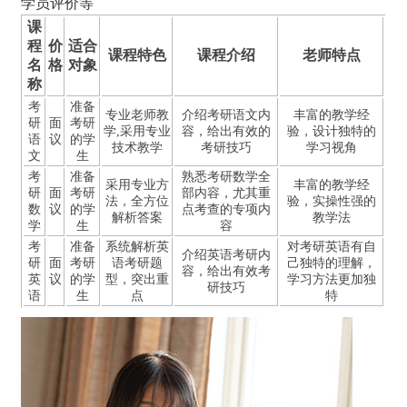
学员评价等
课
程
价
适合
课程特色
课程介绍
老师特点
名
格
对象
称
考
准备
专业老师教
介绍考研语文内
丰富的教学经
研
面
考研
学,采用专业
容，给出有效的
验，设计独特的
语
议
的学
技术教学
考研技巧
学习视角
文
生
考
准备
熟悉考研数学全
采用专业方
丰富的教学经
研
面
考研
部内容，尤其重
法，全方位
验，实操性强的
数
议
的学
点考查的专项内
解析答案
教学法
学
生
容
考
准备
系统解析英
对考研英语有自
介绍英语考研内
研
面
考研
语考研题
己独特的理解，
容，给出有效考
英
议
的学
型，突出重
学习方法更加独
研技巧
语
生
点
特