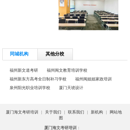
9.海文考研教育晋江
福大校区
校区详细地址： 泉州市
晋江市金井镇水城路1
号
10.漳州龙海海文考
同城机构
其他分校
研
校区详细地址： 漳州市
福州新文道考研
福州闽文教育培训学校
龙海区南滨大道300号
福州新东方高考全日制补习学校
福州闽姐姐家政培训
泉州阳光职业培训学校
厦门天琥设计
11.海文考研教育福
州闽侯校区
校区详细地址： 福州市
闽侯县上街大学城国滨
厦门海文考研培训
|
关于我们
|
联系我们
|
新机构
|
网站地
大道270号
图
厦门海文考研培训
：