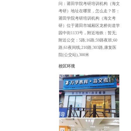
里80号
问：莆田学院考研培训机构（海文
考研）地址在哪里，怎么走？答：
莆田学院考研培训机构（海文考
6.海文考研教育厦门
集美学村校区
研）位于莆田市城厢区龙桥街道学
园中街1133号，附近地铁：暂无;
校区详细地址： 厦门市
集美区同集南路39-17号
附近公交：5路;16路;59路夜班;60
路;61夜间线;210路;303路,康复医
院(公交站),300米
7.海文考研教育厦门
总部校区
校区环境
校区详细地址： 厦门市
集美区孙坂南路766号
8.海文考研教育晋江
泉职校区
校区详细地址： 泉州市
晋江市内坑镇大学路1
号