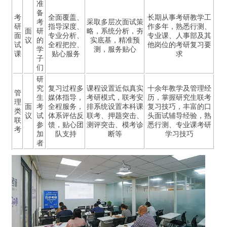
准
备
考
全面覆盖、
长期从事考研教学工
考
采取多层次面试策
研
指导深度、
作多年，熟悉行测、
面
研
略，系统分析，夯
面
专业分析、
专业课、人事部及其
议
的
实底基，精准预
试
全程把控、
他岗位的考研复习要
学
测，服务贴心
课
贴心服务
求
子
们
研
究
复习过程多
课程设置近似真实
十余年教学及管理经
管
生
媒体指导，
考研模式，联考安
历，掌握研究生联考
理
面
考
全程服务，
排系统设置本科课
复习技巧，丰富的口
类
议
试
体系评估反
联考、押题突击、
头面试辅导经验，熟
联
参
馈，贴心团
测评突击、模考诊
悉行测、专业课考研
考
加
队支持
断等
学习技巧
者