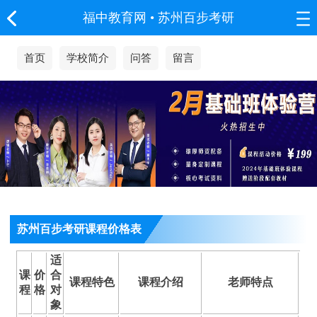
福中教育网
•
苏州百步考研
首页
学校简介
问答
留言
苏州百步考研课程价格表
适
课
价
合
课程特色
课程介绍
老师特点
程
格
对
象