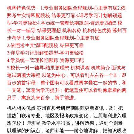
机构特色优势：1.专业服务团队全程规划-心里更有底2.依
照考生实情匹配院校-结果更可靠3.详尽学习计划解锁题
型-学习更轻松4.学员统一管理长期跟踪-资源更匹配5.校
长一对一辅导-结果更理想
机构名称 机构特色优势 苏州百
步考研 1.专业服务团队全程规划-心里更有底
2.依照考生实情匹配院校-结果更可靠
3.详尽学习计划解锁题型-学习更轻松
4.学员统一管理长期跟踪-资源更匹配
5.校长一对一辅导-结果更理想
机构课程 机构简介 面试与
笔试两项大课程 以笔为中心，可以看到左右各一个B，即
百步的首字母；整个图有可以看成两本叠在一起的书，和
一支笔，寓意为学习提升；把笔盖住可以看到像牵着的两
只手，寓意为来百步，携手前进。
机构相关优点 苏州百步考研定期跟踪更新资讯，及时把
握热门联考专业、地区及报考政策变化，让我顺利进入理
想院校！ 老师的教学水平很高，讲解透彻，遇到个别难
以理解的知识点，老师都能一一耐心地讲解，把知识吸收