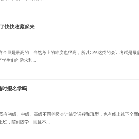
楚了快快收藏起来
的含金量是最高的，当然考上的难度也很高，所以CPA这类的会计考试是
学生们的需求和...
随时报名学吗
既有初级、中级、高级不同等级会计辅导课程和班型，也有线上线下全面
班，随到随学，而且不...